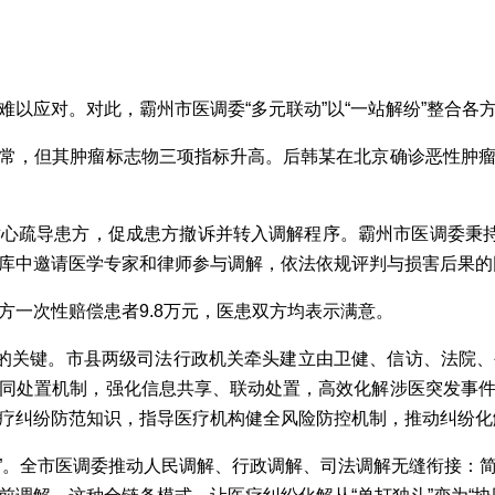
。
应对。对此，霸州市医调委“多元联动”以“一站解纷”整合各
，但其肿瘤标志物三项指标升高。后韩某在北京确诊恶性肿瘤
疏导患方，促成患方撤诉并转入调解程序。霸州市医调委秉持“
库中邀请医学专家和律师参与调解，依法依规评判与损害后果的
一次性赔偿患者9.8万元，医患双方均表示满意。
的关键。市县两级司法行政机关牵头建立由卫健、信访、法院、
同处置机制，强化信息共享、联动处置，高效化解涉医突发事
疗纠纷防范知识，指导医疗机构健全风险防控机制，推动纠纷化解从
”。全市医调委推动人民调解、行政调解、司法调解无缝衔接：