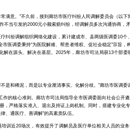
满意。”不久前，接到廊坊市医疗纠纷人民调解委员会（以下简
作不当引发的2000元小额索赔纠纷，经调解员多次沟通协商，
疗纠纷调解组织网络化建设，累计建成市、县两级医调委10个
全市医调委秉持“为医院解难、帮患者维权、促社会稳定”宗旨，构
化解在源头、解决在基层。2025年，廊坊市司法局获13个部
不是和稀泥，而是以专业厘清事实、化解分歧。”廊坊市医调委
工作的核心准则。廊坊市司法局指导全市医调委面向社会公开遴
册，严格落实准入、退出及持证上岗机制。同时，搭建专业化
法律、通医疗、善调解”的高素质队伍。
培训近20场次，有效提升了调解员及医疗单位相关人员的业