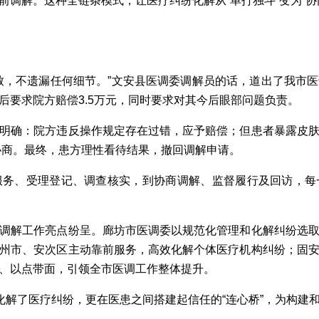
前调解。这种全链条模式，让医疗纠纷化解从“单打独斗”变为“协
，不遗漏任何细节。”文安县医调委调解员的话，道出了我市医
后要求院方赔偿3.5万元，同时要求对其今后眼部问题负责。
确：院方违反操作规定存在过错，应予赔偿；但患者暴露皮肤
内协商。最终，患方理性看待结果，撤回调解申请。
、受理登记、调查核实，到协商调解、监督履行及回访，每
解工作亮点纷呈。廊坊市医调委以规范化管理和化解纠纷选取
州市、安次区主动靠前服务，高效化解个体医疗机构纠纷；固
、以点带面，引领全市医调工作整体提升。
解了医疗纠纷，更在医患之间搭建起信任的“连心桥”，为构建